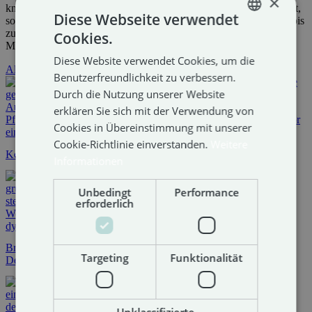
×
knallen. Und wir bleiben dran: als Partner, nicht nur für ein Projekt,
Diese Webseite verwendet
sondern für den ganzen Weg. One Agency. All in. Vom Konzept bis
zum fertigen Produkt – Web, Print, Social Media, Content, KI,
Cookies.
GERMAN
Marketing. Eins davon oder alle.
Diese Website verwendet Cookies, um die
ENGLISH
Alle Leistungen
Benutzerfreundlichkeit zu verbessern.
Durch die Nutzung unserer Website
erklären Sie sich mit der Verwendung von
Cookies in Übereinstimmung mit unserer
Cookie-Richtlinie einverstanden.
Weitere
Konzeption & Beratung
Informationen
Unbedingt
Performance
erforderlich
Branding & Corporate
Targeting
Funktionalität
Design