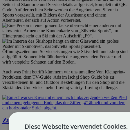
Auch was Print betrifft kümmern wir uns um alles: Von Kleinprint-
Produkten, dem TV-Guide, Ads im Ischgl Shop Guide bis zu
verschiedenen In- and Outdoor Beklebungen für den Shop und die
Skiständer. Und vieles mehr. Loving variety. Loving challenge.
Zurück
Diese Webseite verwendet Cookies.