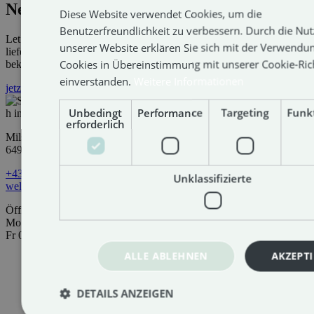
Newsletter
Diese Website verwendet Cookies, um die
Benutzerfreundlichkeit zu verbessern. Durch die Nu
Let’s stay connected! Projekte, die überzeugen. Leistungen, die
unserer Website erklären Sie sich mit der Verwendu
liefern. Und Themen, die wirklich etwas mit dir zu tun haben
Cookies in Übereinstimmung mit unserer Cookie-Rich
bekommt ihr von uns.
einverstanden.
Weitere Informationen
jetzt abonnieren
Unbedingt
Performance
Targeting
Funkt
erforderlich
Mils Au 70
6493 Mils bei Imst
+43 5418 20877
Unklassifizierte
welcome@huberwebmedia.at
Öffnungszeiten
Mo bis Do 08:00-12:00 & 13:00-17:00
Fr 08:00-12:00
ALLE ABLEHNEN
AKZEPT
DETAILS ANZEIGEN