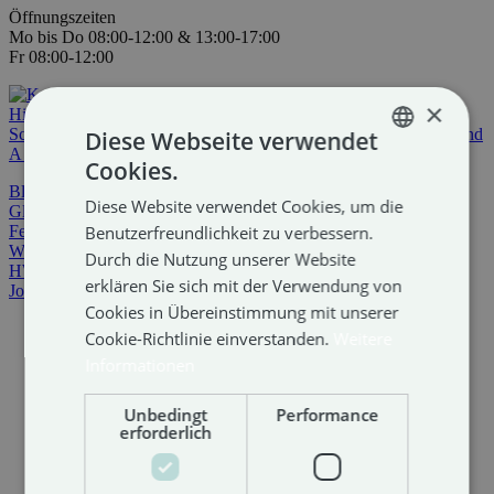
Öffnungszeiten
Mo bis Do 08:00-12:00 & 13:00-17:00
Fr 08:00-12:00
×
Diese Webseite verwendet
Cookies.
GERMAN
Blog
Diese Website verwendet Cookies, um die
Glossar
ENGLISH
Fernwartung
Benutzerfreundlichkeit zu verbessern.
Webmail
Durch die Nutzung unserer Website
HWM Cloud
erklären Sie sich mit der Verwendung von
Jobs
Cookies in Übereinstimmung mit unserer
Cookie-Richtlinie einverstanden.
Weitere
Informationen
Unbedingt
Performance
erforderlich