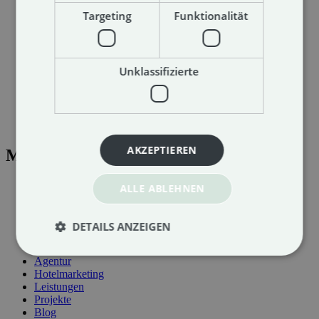
Targeting
Funktionalität
Unklassifizierte
Impressum
Datenschutz
AGB
Sitemap
AKZEPTIEREN
Menü
Agentur
ALLE ABLEHNEN
Hotelmarketing
Leistungen
Projekte
DETAILS ANZEIGEN
Blog
Agentur
Hotelmarketing
Leistungen
Projekte
Blog