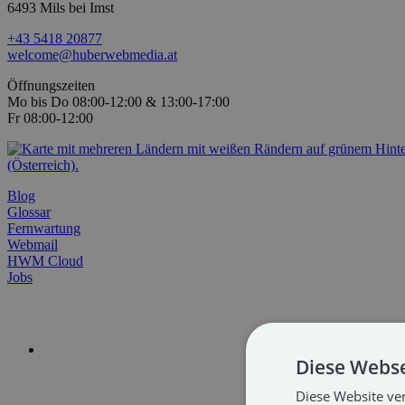
6493 Mils bei Imst
+43 5418 20877
welcome@huberwebmedia.at
Öffnungszeiten
Mo bis Do 08:00-12:00 & 13:00-17:00
Fr 08:00-12:00
Blog
Glossar
Fernwartung
Webmail
HWM Cloud
Jobs
Diese Webse
Diese Website ve