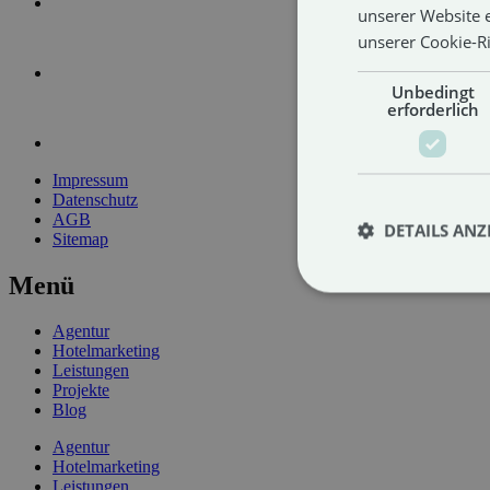
unserer Website 
unserer Cookie-Ri
Unbedingt
erforderlich
Impressum
Datenschutz
AGB
DETAILS ANZ
Sitemap
Menü
Agentur
Hotelmarketing
Leistungen
Projekte
Blog
Agentur
Hotelmarketing
Leistungen