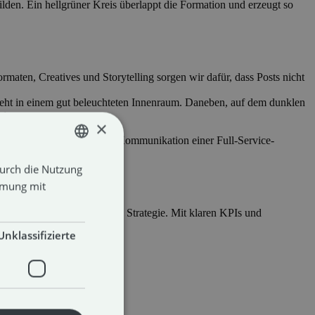
ten, Creatives und Storytelling sorgen wir dafür, dass Posts nicht
×
Durch die Nutzung
GERMAN
mmung mit
ENGLISH
n ist kein Zufall, sondern Strategie. Mit klaren KPIs und
Unklassifizierte
on uns.