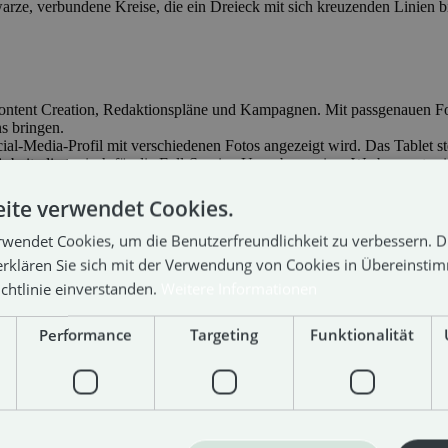
tent Creation, Redaktionspläne und Kampagnen. Mit passgenauen Forma
s bringen.
ite verwendet Cookies.
rwendet Cookies, um die Benutzerfreundlichkeit zu verbessern. 
erklären Sie sich mit der Verwendung von Cookies in Übereinsti
chtlinie einverstanden.
Weitere Informationen
steuern und analysieren Kampagnen datengetrieben. Denn gesehen werde
Performance
Targeting
Funktionalität
ern. Und Themen, die wirklich etwas mit dir zu tun haben bekommt ihr v