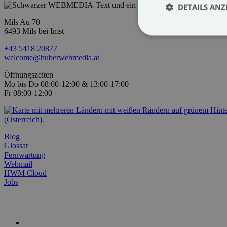
DETAILS ANZ
Mils Au 70
6493 Mils bei Imst
+43 5418 20877
welcome@huberwebmedia.at
Öffnungszeiten
Mo bis Do 08:00-12:00 & 13:00-17:00
Fr 08:00-12:00
Blog
Glossar
Fernwartung
Webmail
HWM Cloud
Jobs