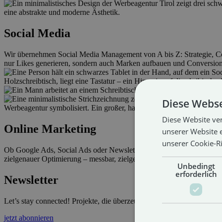
Social Media
Wir übernehmen Social Media Management von A bis Z: Strategie, Con
nur Likes generieren, sondern auch Marken aufbauen und Conversion
Diese Webse
Diese Website ve
Online Marketing
unserer Website 
unserer Cookie-Ri
Ob Google Ads, Social Ads oder Newsletter-Marketing – wir planen, 
zielgenauer Optimierung – messbar, zielgerichtet und wirkungsvoll.
Unbedingt
erforderlich
Newsletter
Let’s stay connected! Projekte, die überzeugen. Leistungen, die lief
jetzt abonnieren