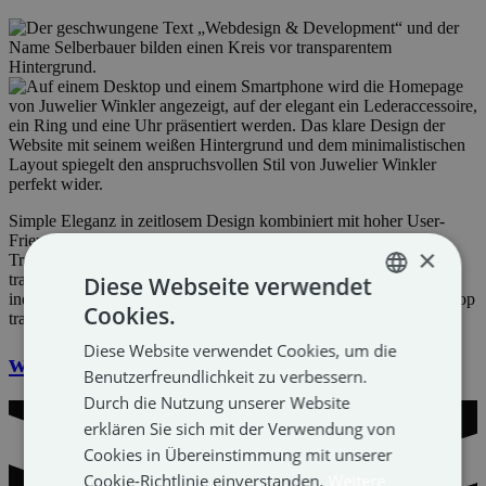
Simple Eleganz in zeitlosem Design kombiniert mit hoher User-
Friendliness. So präsentiert sich die neue Website des
×
Traditionsbetriebs aus Landeck. Für Juwelier Winkler stehen
traditionelles Handwerk & Qualität ebenso im Vordergrund wie
Diese Webseite verwendet
individuelle Betreuung. Eben diese Werte, die auch Website & Shop
Cookies.
transportieren sollten.
GERMAN
Diese Website verwendet Cookies, um die
ENGLISH
www.juwelier-winkler.com
Benutzerfreundlichkeit zu verbessern.
Durch die Nutzung unserer Website
erklären Sie sich mit der Verwendung von
Cookies in Übereinstimmung mit unserer
Cookie-Richtlinie einverstanden.
Weitere