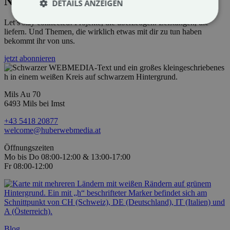
Newsletter
DETAILS ANZEIGEN
Let’s stay connected! Projekte, die überzeugen. Leistungen, die
liefern. Und Themen, die wirklich etwas mit dir zu tun haben
bekommt ihr von uns.
jetzt abonnieren
Mils Au 70
6493 Mils bei Imst
+43 5418 20877
welcome@huberwebmedia.at
Öffnungszeiten
Mo bis Do 08:00-12:00 & 13:00-17:00
Fr 08:00-12:00
Blog