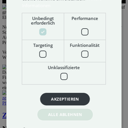
Informationen
Unbedingt
Performance
erforderlich
Neben der Konzeption des neuen Webshops, der Anbindung einer
Schnittstelle zur WAWI und einer Optimierung des
Anfrageformulars waren auch individuelle Icon-Gestaltung und
Print Design Teil unseres Leistungsangebots.
Targeting
Funktionalität
Verwirklichen Sie Ihre Schmuckträume jetzt auch online. Juwelier
Winkler.
Unklassifizierte
AKZEPTIEREN
Zurück
ALLE ABLEHNEN