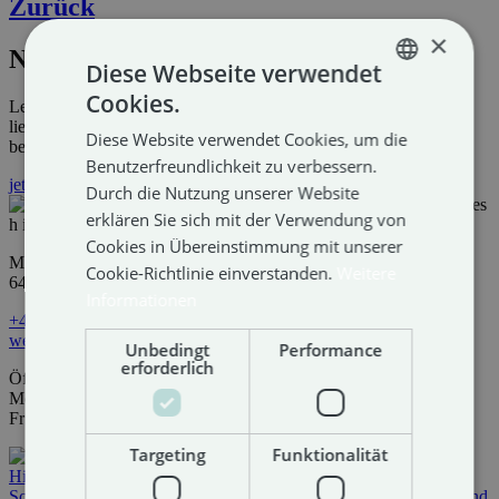
Zurück
×
Newsletter
Diese Webseite verwendet
Cookies.
Let’s stay connected! Projekte, die überzeugen. Leistungen, die
GERMAN
liefern. Und Themen, die wirklich etwas mit dir zu tun haben
Diese Website verwendet Cookies, um die
ENGLISH
bekommt ihr von uns.
Benutzerfreundlichkeit zu verbessern.
jetzt abonnieren
Durch die Nutzung unserer Website
erklären Sie sich mit der Verwendung von
Cookies in Übereinstimmung mit unserer
Mils Au 70
Cookie-Richtlinie einverstanden.
Weitere
6493 Mils bei Imst
Informationen
+43 5418 20877
welcome@huberwebmedia.at
Unbedingt
Performance
erforderlich
Öffnungszeiten
Mo bis Do 08:00-12:00 & 13:00-17:00
Fr 08:00-12:00
Targeting
Funktionalität