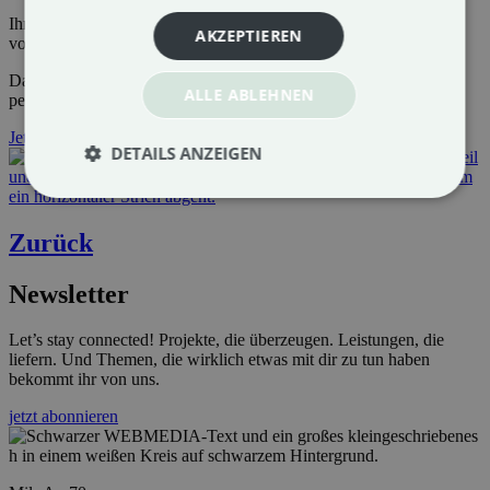
Ihr möchtet erfahren, wie Google Ads euer Unternehmen nach
AKZEPTIEREN
vorne bringen kann?
Dann
vereinbart jetzt euer kostenloses Erstgespräch
– schnell,
ALLE ABLEHNEN
persönlich und unverbindlich
Jetzt Anfragen
DETAILS ANZEIGEN
Zurück
Newsletter
Let’s stay connected! Projekte, die überzeugen. Leistungen, die
liefern. Und Themen, die wirklich etwas mit dir zu tun haben
bekommt ihr von uns.
jetzt abonnieren