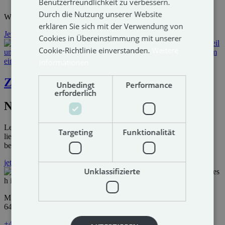
Benutzerfreundlichkeit zu verbessern.
Durch die Nutzung unserer Website
Wir unterstützen euch gerne dabei.
erklären Sie sich mit der Verwendung von
Jetzt anfragen
Cookies in Übereinstimmung mit unserer
Cookie-Richtlinie einverstanden.
Weitere
Informationen
Zurück
Unbedingt
Performance
erforderlich
Newsletter
Let’s stay connected! Projekte, die überzeugen. Leistungen, die
Targeting
Funktionalität
liefern. Und Themen, die wirklich etwas mit dir zu tun haben
bekommt ihr von uns.
jetzt abonnieren
Unklassifizierte
Mils Au 70
6493 Mils bei Imst
+43 5418 20877