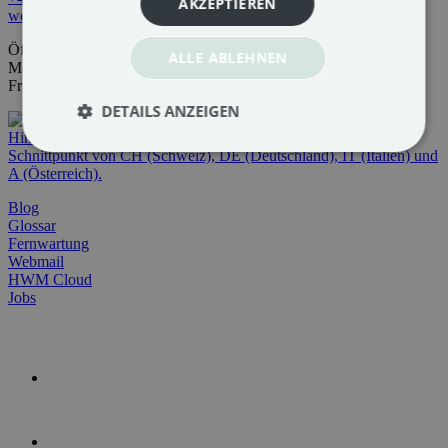
AKZEPTIEREN
welcome@huberwebmedia.at
Öffnungszeiten
ALLE ABLEHNEN
Mo bis Do 08:00-12:00 & 13:00-17:00
Fr 08:00-12:00
DETAILS ANZEIGEN
Blog
Glossar
Fernwartung
Webmail
HWM Cloud
Jobs