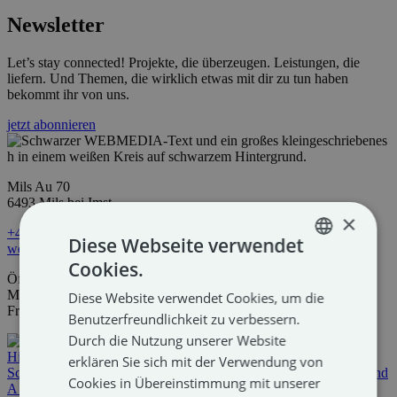
Newsletter
Let’s stay connected! Projekte, die überzeugen. Leistungen, die
liefern. Und Themen, die wirklich etwas mit dir zu tun haben
bekommt ihr von uns.
jetzt abonnieren
Mils Au 70
6493 Mils bei Imst
×
+43 5418 20877
Diese Webseite verwendet
welcome@huberwebmedia.at
Cookies.
GERMAN
Öffnungszeiten
Mo bis Do 08:00-12:00 & 13:00-17:00
Diese Website verwendet Cookies, um die
ENGLISH
Fr 08:00-12:00
Benutzerfreundlichkeit zu verbessern.
Durch die Nutzung unserer Website
erklären Sie sich mit der Verwendung von
Cookies in Übereinstimmung mit unserer